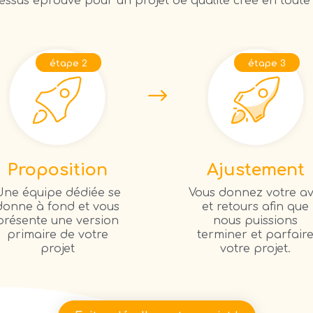
ssus éprouvé pour un projet de qualité créé en toute 
étape 2
étape 3
Proposition
Ajustement
Une équipe dédiée se
Vous donnez votre av
donne à fond et vous
et retours afin que
présente une version
nous puissions
primaire de votre
terminer et parfair
projet
votre projet.